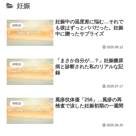
妊娠
妊娠中の温度差に悩む…それで
体験談
も彼はずっとパパだった。妊娠
中に贈ったサプライズ
2025.08.12
「まさか自分が…？」妊娠糖尿
体験談
病と診断された私のリアルな記
録
2025.07.17
風疹抗体価「256」…風疹の再
体験談
検査で涙した妊娠初期の一週間
2025.06.20